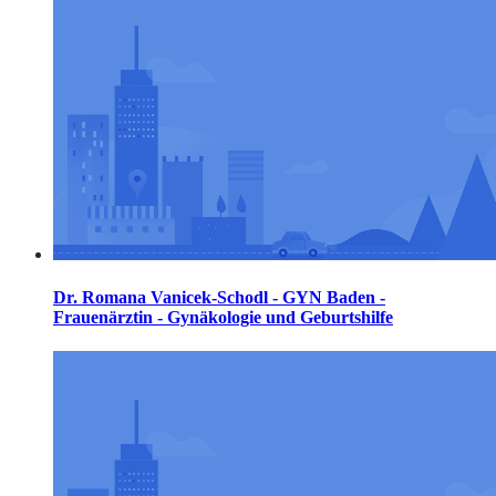
Dr. Romana Vanicek-Schodl - GYN Baden -
Frauenärztin - Gynäkologie und Geburtshilfe