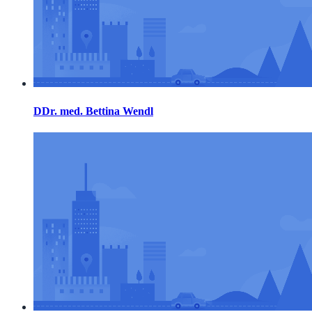
DDr. med. Bettina Wendl