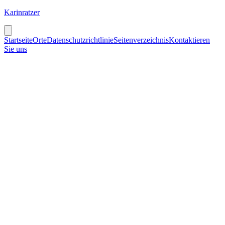
Karinratzer
Startseite
Orte
Datenschutzrichtlinie
Seitenverzeichnis
Kontaktieren
Sie uns