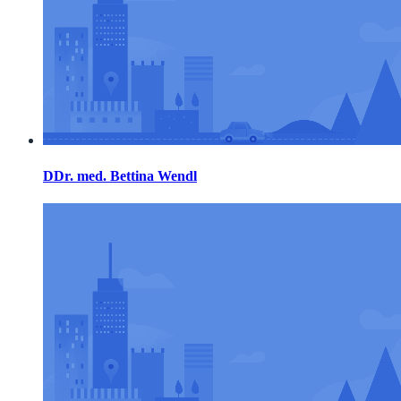
DDr. med. Bettina Wendl