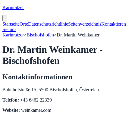
Karinratzer
Startseite
Orte
Datenschutzrichtlinie
Seitenverzeichnis
Kontaktieren
Sie uns
Karinratzer
>
Bischofshofen
>
Dr. Martin Weinkamer
Dr. Martin Weinkamer -
Bischofshofen
Kontaktinformationen
Bahnhofstraße 15, 5500 Bischofshofen, Österreich
Telefon:
+43 6462 22339
Website:
weinkamer.com