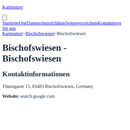
Karinratzer
Startseite
Orte
Datenschutzrichtlinie
Seitenverzeichnis
Kontaktieren
Sie uns
Karinratzer
>
Bischofswiesen
>
Bischofswiesen
Bischofswiesen -
Bischofswiesen
Kontaktinformationen
Thanngasse 15, 83483 Bischofswiesen, Germany
Website:
search.google.com