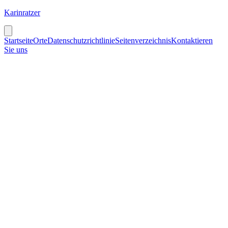
Karinratzer
Startseite
Orte
Datenschutzrichtlinie
Seitenverzeichnis
Kontaktieren
Sie uns