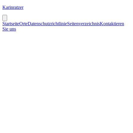
Karinratzer
Startseite
Orte
Datenschutzrichtlinie
Seitenverzeichnis
Kontaktieren
Sie uns