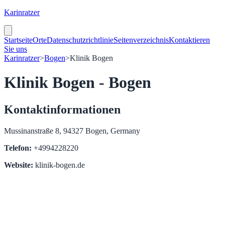
Karinratzer
Startseite
Orte
Datenschutzrichtlinie
Seitenverzeichnis
Kontaktieren
Sie uns
Karinratzer
>
Bogen
>
Klinik Bogen
Klinik Bogen - Bogen
Kontaktinformationen
Mussinanstraße 8, 94327 Bogen, Germany
Telefon:
+4994228220
Website:
klinik-bogen.de