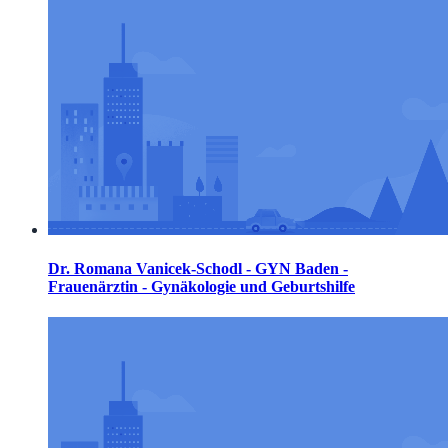
Dr. Romana Vanicek-Schodl - GYN Baden -
Frauenärztin - Gynäkologie und Geburtshilfe