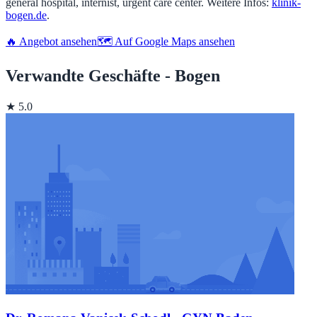
general hospital, internist, urgent care center. Weitere Infos:
klinik-
bogen.de
.
🔥 Angebot ansehen
🗺️ Auf Google Maps ansehen
Verwandte Geschäfte - Bogen
★ 5.0