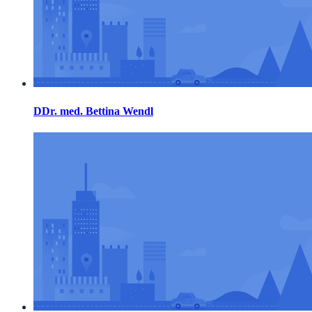
DDr. med. Bettina Wendl