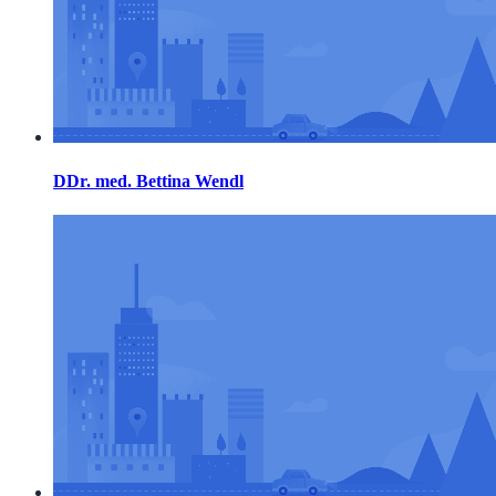
DDr. med. Bettina Wendl