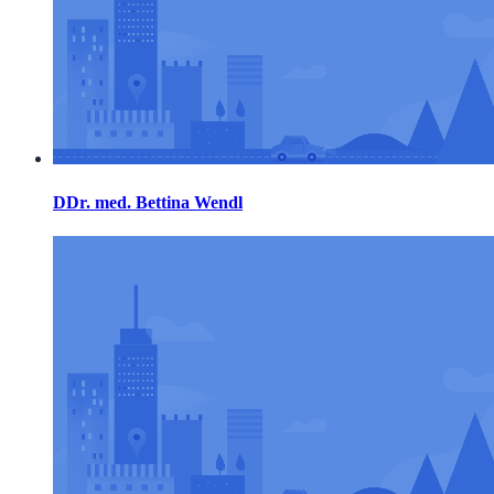
DDr. med. Bettina Wendl