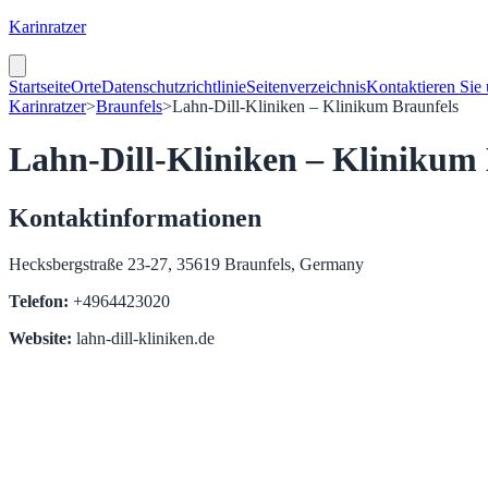
Karinratzer
Startseite
Orte
Datenschutzrichtlinie
Seitenverzeichnis
Kontaktieren Sie
Karinratzer
>
Braunfels
>
Lahn-Dill-Kliniken – Klinikum Braunfels
Lahn-Dill-Kliniken – Klinikum 
Kontaktinformationen
Hecksbergstraße 23-27, 35619 Braunfels, Germany
Telefon:
+4964423020
Website:
lahn-dill-kliniken.de