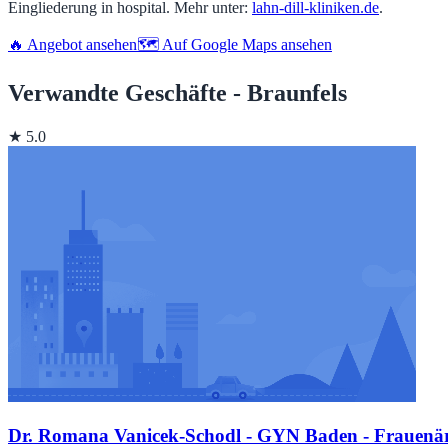
Eingliederung in hospital. Mehr unter:
lahn-dill-kliniken.de
.
🔥 Angebot ansehen
🗺️ Auf Google Maps ansehen
Verwandte Geschäfte - Braunfels
★ 5.0
Dr. Romana Vanicek-Schodl - GYN Baden - Frauenärz