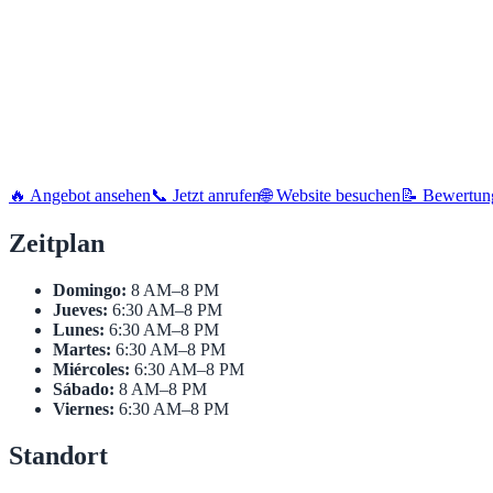
🔥 Angebot ansehen
📞 Jetzt anrufen
🌐 Website besuchen
📝 Bewertun
Zeitplan
Domingo:
8 AM–8 PM
Jueves:
6:30 AM–8 PM
Lunes:
6:30 AM–8 PM
Martes:
6:30 AM–8 PM
Miércoles:
6:30 AM–8 PM
Sábado:
8 AM–8 PM
Viernes:
6:30 AM–8 PM
Standort