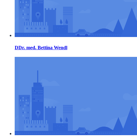
DDr. med. Bettina Wendl