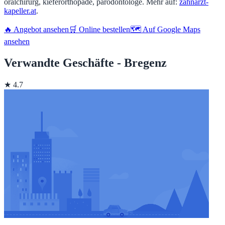
oralchirurg, kieferorthopäde, parodontologe. Mehr auf:
zahnarzt-
kapeller.at
.
🔥 Angebot ansehen
🛒 Online bestellen
🗺️ Auf Google Maps
ansehen
Verwandte Geschäfte - Bregenz
★ 4.7