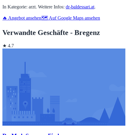
In Kategorie: arzt. Weitere Infos:
dr-baldessari.at
.
🔥 Angebot ansehen
🗺️ Auf Google Maps ansehen
Verwandte Geschäfte - Bregenz
★ 4.7