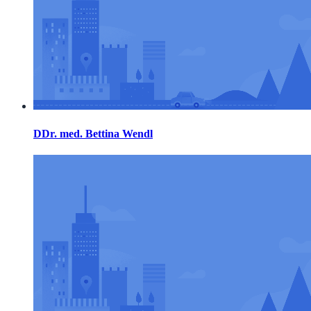
DDr. med. Bettina Wendl