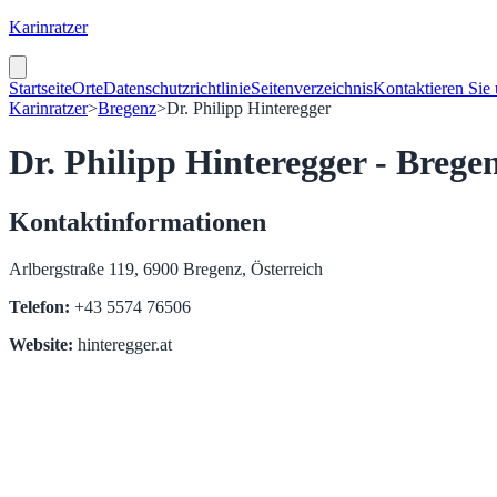
Karinratzer
Startseite
Orte
Datenschutzrichtlinie
Seitenverzeichnis
Kontaktieren Sie
Karinratzer
>
Bregenz
>
Dr. Philipp Hinteregger
Dr. Philipp Hinteregger - Brege
Kontaktinformationen
Arlbergstraße 119, 6900 Bregenz, Österreich
Telefon:
+43 5574 76506
Website:
hinteregger.at