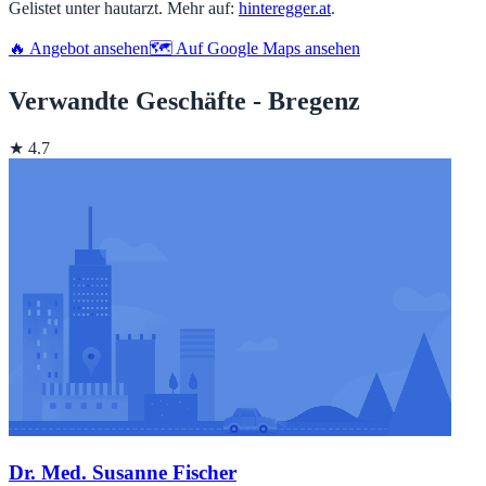
Gelistet unter hautarzt. Mehr auf:
hinteregger.at
.
🔥 Angebot ansehen
🗺️ Auf Google Maps ansehen
Verwandte Geschäfte - Bregenz
★ 4.7
Dr. Med. Susanne Fischer