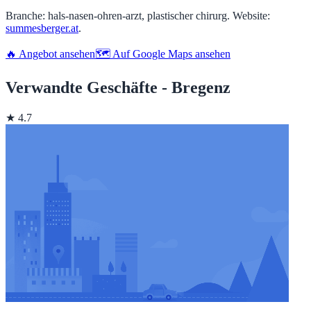
Branche: hals-nasen-ohren-arzt, plastischer chirurg. Website:
summesberger.at
.
🔥 Angebot ansehen
🗺️ Auf Google Maps ansehen
Verwandte Geschäfte - Bregenz
★ 4.7