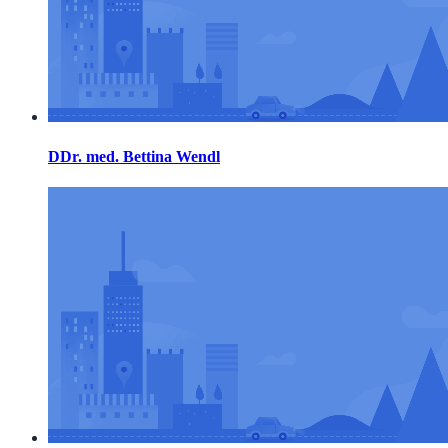
DDr. med. Bettina Wendl