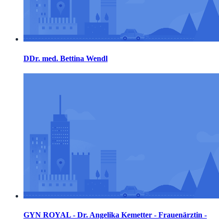
DDr. med. Bettina Wendl
GYN ROYAL - Dr. Angelika Kemetter - Frauenärztin -