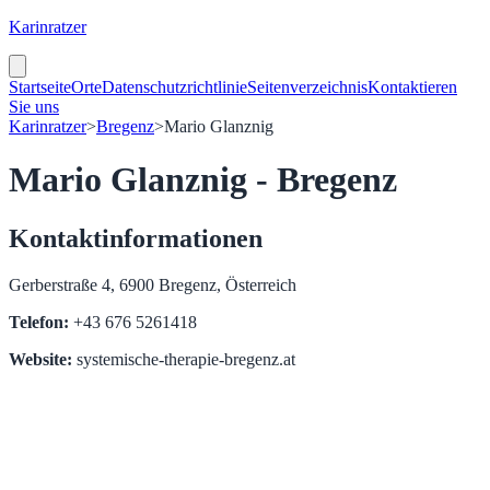
Karinratzer
Startseite
Orte
Datenschutzrichtlinie
Seitenverzeichnis
Kontaktieren
Sie uns
Karinratzer
>
Bregenz
>
Mario Glanznig
Mario Glanznig - Bregenz
Kontaktinformationen
Gerberstraße 4, 6900 Bregenz, Österreich
Telefon:
+43 676 5261418
Website:
systemische-therapie-bregenz.at