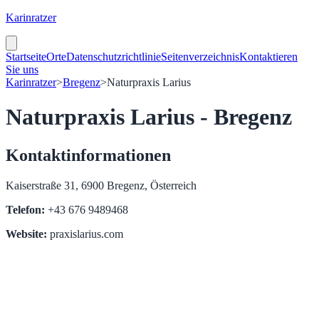
Karinratzer
Startseite
Orte
Datenschutzrichtlinie
Seitenverzeichnis
Kontaktieren
Sie uns
Karinratzer
>
Bregenz
>
Naturpraxis Larius
Naturpraxis Larius - Bregenz
Kontaktinformationen
Kaiserstraße 31, 6900 Bregenz, Österreich
Telefon:
+43 676 9489468
Website:
praxislarius.com