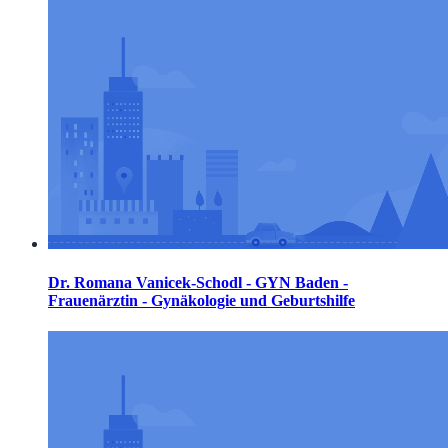
Dr. Romana Vanicek-Schodl - GYN Baden -
Frauenärztin - Gynäkologie und Geburtshilfe