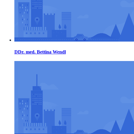
DDr. med. Bettina Wendl