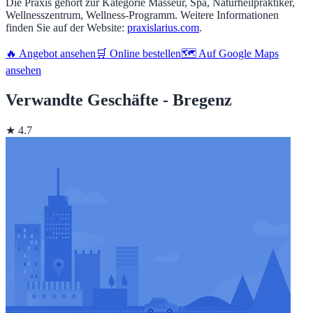
Die Praxis gehört zur Kategorie Masseur, Spa, Naturheilpraktiker,
Wellnesszentrum, Wellness-Programm. Weitere Informationen
finden Sie auf der Website:
praxislarius.com
.
🔥 Angebot ansehen
🛒 Online bestellen
🗺️ Auf Google Maps
ansehen
Verwandte Geschäfte - Bregenz
★ 4.7