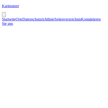
Karinratzer
Startseite
Orte
Datenschutzrichtlinie
Seitenverzeichnis
Kontaktieren
Sie uns