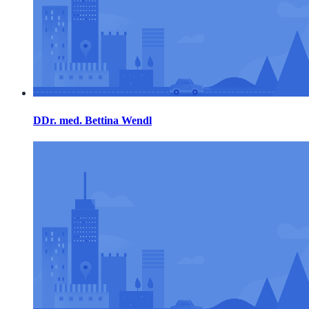
DDr. med. Bettina Wendl