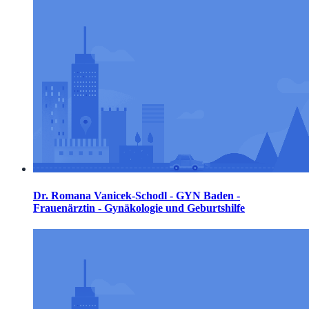
Dr. Romana Vanicek-Schodl - GYN Baden -
Frauenärztin - Gynäkologie und Geburtshilfe