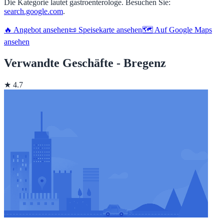
Die Kategorie lautet gastroenterologe. Besuchen Sie:
search.google.com
.
🔥 Angebot ansehen
📜 Speisekarte ansehen
🗺️ Auf Google Maps
ansehen
Verwandte Geschäfte - Bregenz
★ 4.7