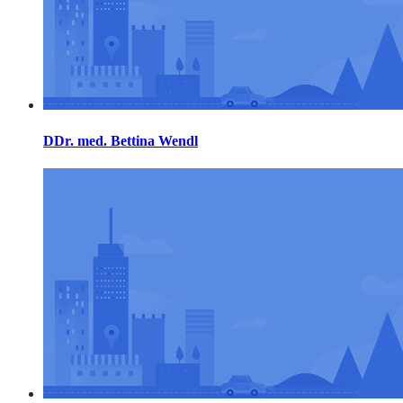
DDr. med. Bettina Wendl