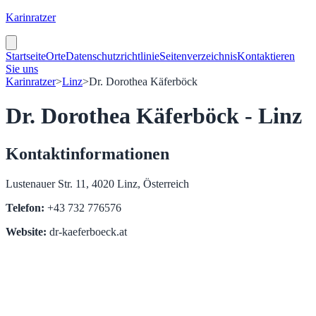
Karinratzer
Startseite
Orte
Datenschutzrichtlinie
Seitenverzeichnis
Kontaktieren
Sie uns
Karinratzer
>
Linz
>
Dr. Dorothea Käferböck
Dr. Dorothea Käferböck - Linz
Kontaktinformationen
Lustenauer Str. 11, 4020 Linz, Österreich
Telefon:
+43 732 776576
Website:
dr-kaeferboeck.at