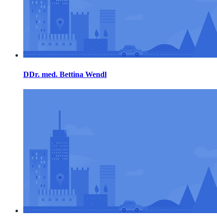
DDr. med. Bettina Wendl