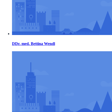
DDr. med. Bettina Wendl