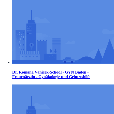
Dr. Romana Vanicek-Schodl - GYN Baden -
Frauenärztin - Gynäkologie und Geburtshilfe